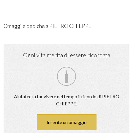
Omaggi e dediche a PIETRO CHIEPPE
Facciamo
tesoro
dei
Ogni vita merita di essere ricordata
momenti
più
belli
di
PIETRO
Aiutateci a far vivere nel tempo il ricordo di PIETRO
CHIEPPE
CHIEPPE.
per
le
generazioni
Inserite un omaggio
future
condividendo