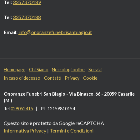
Tel:
3357370189
Tel:
3357370188
Email:
info
onoranzefunebrisanbiagio.it
Homepage
Chi Siamo
Necrologi online
Servizi
In caso di decesso
Contatti
Privacy
Cookie
Onoranze Funebri San Biagio - Via Binasco, 66 - 20059 Casarile
(MI)
Telefono:
Tel
029052415
P.I. 12159810154
Partita
IVA:
Questo sito è protetto da Google reCAPTCHA
Informativa Privacy
|
Termini e Condizioni