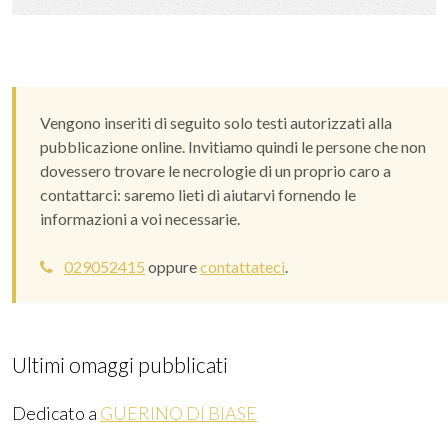
un
messaggio,
raccontando
una
storia
Vengono inseriti di seguito solo testi autorizzati alla
o
pubblicazione online. Invitiamo quindi le persone che non
dando
dovessero trovare le necrologie di un proprio caro a
conforto
contattarci: saremo lieti di aiutarvi fornendo le
a
informazioni a voi necessarie.
chi
ne
029052415
oppure
contattateci
.
ha
più
bisogno.
Ultimi omaggi pubblicati
Dedicato a
GUERINO DI BIASE