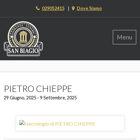
Bisogno
029052415
Dove Siamo
di
info
aiuto?
onoranzefunebrisanbiagio.it
Contattateci
a
qualsiasi
ora:
CHI SIAMO
PIETRO CHIEPPE
NECROLOGI ONLINE
29 Giugno, 2025 - 9 Settembre, 2025
SERVIZI